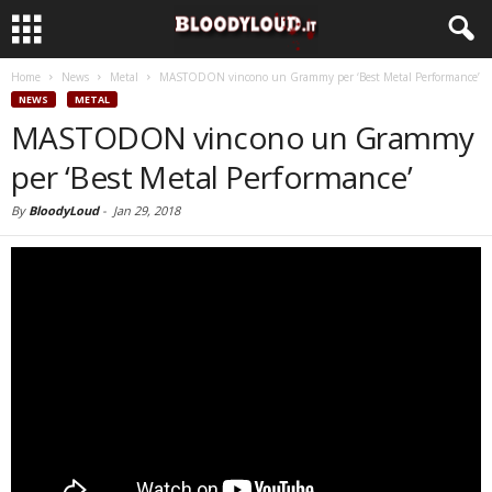
Home
News
Metal
MASTODON vincono un Grammy per ‘Best Metal Performance’
NEWS
METAL
MASTODON vincono un Grammy
per ‘Best Metal Performance’
By
BloodyLoud
-
Jan 29, 2018