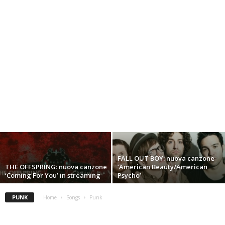
FALL OUT BOY: nuova canzone
THE OFFSPRING: nuova canzone
‘American Beauty/American
‘Coming For You’ in streaming
Psycho’
PUNK
Home
Songs
Punk