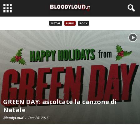
METAL
PUNK
ROCK
GREEN DAY: ascoltate la canzone di
Natale
BloodyLoud
-
Dec 26, 2015