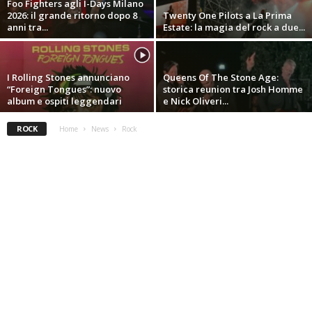
Foo Fighters agli I-Days Milano
2026: il grande ritorno dopo 8
Twenty One Pilots a La Prima
anni tra...
Estate: la magia del rock a due...
I Rolling Stones annunciano
Queens Of The Stone Age:
“Foreign Tongues”: nuovo
storica reunion tra Josh Homme
album e ospiti leggendari
e Nick Oliveri...
ROCK
Home
News
Rock