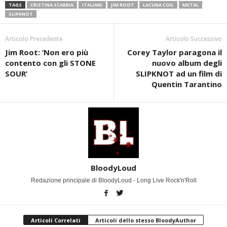
TAGS
CRISTINA SCABBIA
ITALIANI
JIM ROOT
LACUNA COIL
METAL
SLIPKNOT
Articolo Precedente
Articolo Successivo
Jim Root: ‘Non ero più
Corey Taylor paragona il
contento con gli STONE
nuovo album degli
SOUR’
SLIPKNOT ad un film di
Quentin Tarantino
BloodyLoud
Redazione principale di BloodyLoud - Long Live Rock'n'Roll
Articoli Correlati
Articoli dello stesso BloodyAuthor