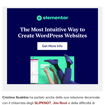
Cristina Scabbia
ha parlato anche della sua relazione decennale
con il chitarrista degli
SLIPKNOT
,
Jim Root
e della difficoltà di