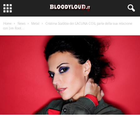
Home
News
Metal
Cristina Scabbia dei LACUNA COIL parla della sua relazione
con Jim Root...