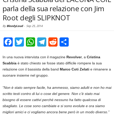
parla della sua relazione con Jim
Root degli SLIPKNOT
By
BloodyLoud
-
Sep 25, 2014
Facebook
Twitter
WhatsApp
Telegram
Reddit
Share
In una nuova intervista con il magazine
Revolver
, a
Cristina
Scabbia
è stato chiesto se fosse stato difficile rompere la sua
relazione con il bassista della band
Marco Coti Zelati
e rimanere a
suonare insieme nel gruppo.
“Non è stato sempre facile, ha ammesso, siamo adulti e non ho mai
scritto testi contro di lui o cose del genere. Non c’è stato mai
bisogno di essere cattivi perché nessuno ha fatto qualcosa di
sbagliato. Le cose sono cambiate e si sono evolute e ora siamo
migliori amici e ci vogliamo ancora bene però in un modo diverso.”