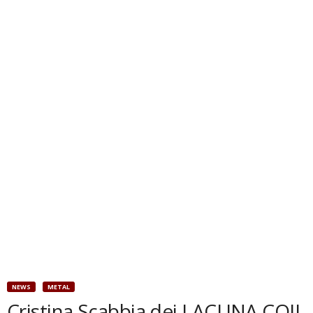
NEWS
METAL
Cristina Scabbia dei LACUNA COIL