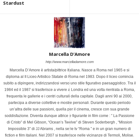
Stardust
Marcella D’Amore
http://www.marcelladamore.com
Marcella D’Amore è artista/pittrice Italiana. Nasce a Roma nel 1965 e si
diploma al II Liceo Artistico Statale di Roma nel 1983. Dopo il liceo comincia
subito a dipingere, indirizzandosi verso uno stile figurativo paesaggistico. Tra il
1984 ed il 1987 si trasferisce a vivere a Londra ed una volta rientrata a Roma,
frequenta le gallerie e i centri culturali della capitale. Dagli anni 90 ai 2000,
partecipa a diverse collettive e mostre personali. Durante questo periodo
un’altra delle sue passioni, quella per il cinema, cresce con sua grande
soddisfazione. Diventa dunque attrice e figurante in film come : ” La Passione
di Cristo” di Mel Gibson, “Ocean’s Twelve” di Steven Soderbergh , “Mission
Impossible 3” di JJ Abrams , nella serie tv “Roma ” e in un gran numero di
fiction e film italiani. Nel 2007 si trasferisce nelle vicinanze di Termoli, Molise.