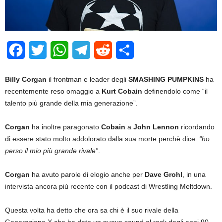
Facebook
Twitter
WhatsApp
Telegram
Reddit
Share
Billy Corgan
il frontman e leader degli
SMASHING PUMPKINS
ha
recentemente reso omaggio a
Kurt Cobain
definendolo come “il
talento più grande della mia generazione”.
Corgan
ha inoltre paragonato
Cobain
a
John Lennon
ricordando
di essere stato molto addolorato dalla sua morte perchè dice:
“ho
perso il mio più grande rivale”
.
Corgan
ha avuto parole di elogio anche per
Dave Grohl
, in una
intervista ancora più recente con il podcast di Wrestling Meltdown.
Questa volta ha detto che ora sa chi è il suo rivale della
Generazione X che ha dato un nuovo sound al rock degli anni 90.