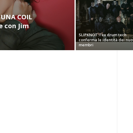
ACUNA COIL
e con Jim
SLIPKNOT: l’ex drum tech
conferma le identità dei nuo
membri