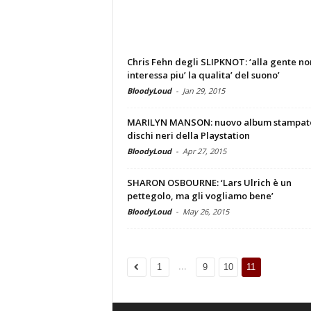
Chris Fehn degli SLIPKNOT: ‘alla gente no
interessa piu’ la qualita’ del suono’
BloodyLoud
-
Jan 29, 2015
MARILYN MANSON: nuovo album stampat
dischi neri della Playstation
BloodyLoud
-
Apr 27, 2015
SHARON OSBOURNE: ‘Lars Ulrich è un
pettegolo, ma gli vogliamo bene’
BloodyLoud
-
May 26, 2015
...
1
9
10
11