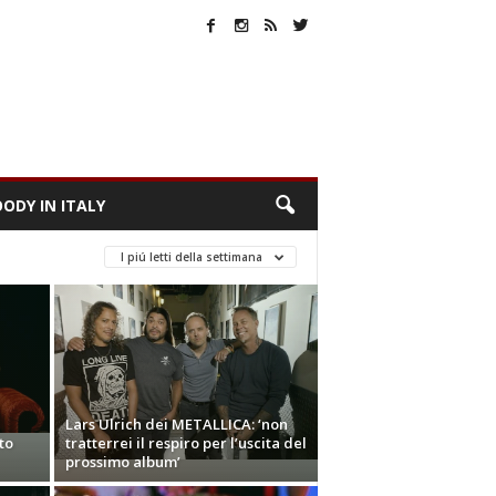
ODY IN ITALY
I piú letti della settimana
Lars Ulrich dei METALLICA: ‘non
to
tratterrei il respiro per l’uscita del
prossimo album’