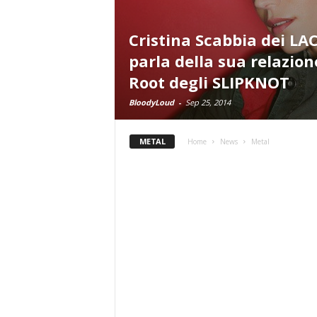
Cristina Scabbia dei L
parla della sua relazion
Root degli SLIPKNOT
BloodyLoud
-
Sep 25, 2014
METAL
Home
News
Metal